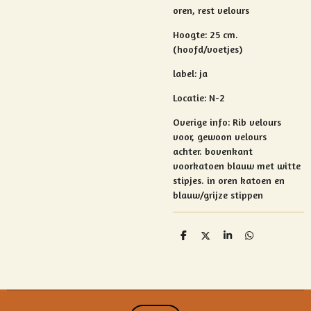
oren, rest velours
Hoogte: 25 cm.
(hoofd/voetjes)
label: ja
Locatie: N-2
Overige info:
Rib velours
voor, gewoon velours
achter.
bovenkant
voorkatoen blauw met witte
stipjes.
in oren katoen en
blauw/grijze stippen
D
D
S
D
e
e
h
e
l
e
a
l
e
l
r
e
n
e
n