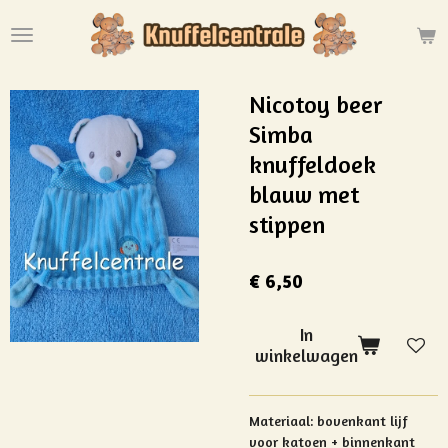
Ga
direct
naar
de
Nicotoy beer
hoofdinhoud
Simba
knuffeldoek
blauw met
stippen
€ 6,50
In
winkelwagen
Materiaal:
bovenkant lijf
voor katoen + binnenkant