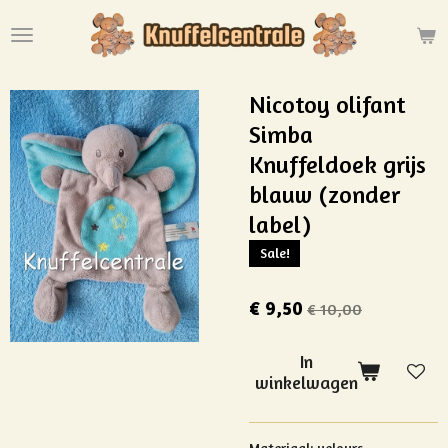
Ga
direct
naar
de
Nicotoy olifant
hoofdinhoud
Simba
Knuffeldoek grijs
blauw (zonder
label)
Sale!
€ 9,50
€ 10,00
In
winkelwagen
Materiaal: velours