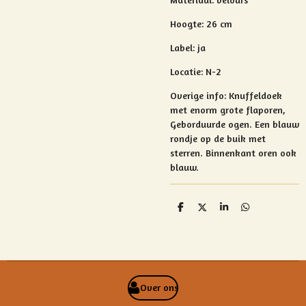
Hoogte: 26 cm
Label: ja
Locatie: N-2
Overige info: Knuffeldoek
met e
norm grote flaporen,
Geborduurde ogen. Een blauw
rondje op de buik met
sterren. Binnenkant oren ook
blauw.
D
D
S
D
e
e
h
e
l
e
a
l
e
l
r
e
n
e
n
Over ons