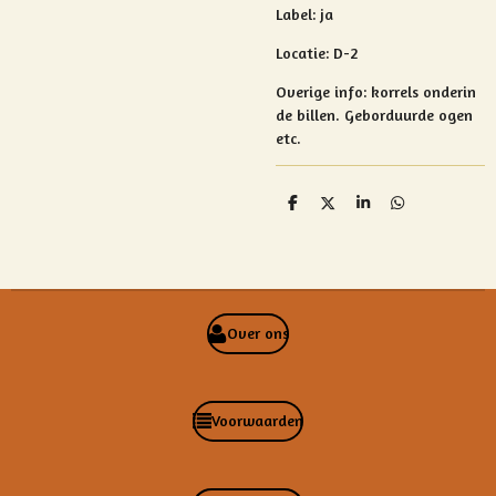
Label: ja
Locatie: D-2
Overige info:
korrels onderin
de billen. Geborduurde ogen
etc.
D
D
S
D
e
e
h
e
l
e
a
l
e
l
r
e
n
e
n
Over ons
Voorwaarden