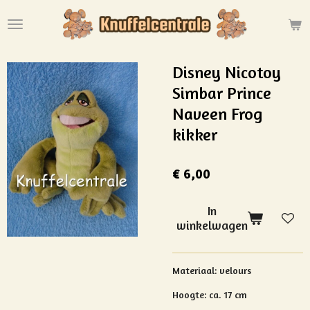
Ga
direct
naar
de
Disney Nicotoy
hoofdinhoud
Simbar Prince
Naveen Frog
kikker
€ 6,00
In
winkelwagen
Materiaal:
velours
Hoogte: ca. 17 cm