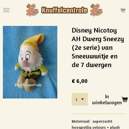
Ga
direct
naar
de
Disney Nicotoy
hoofdinhoud
AH Dwerg Sneezy
(2e serie) van
Sneeuwwitje en
de 7 dwergen
€ 6,00
In
winkelwagen
Materiaal:
superzacht
hoogpollig velours + plush