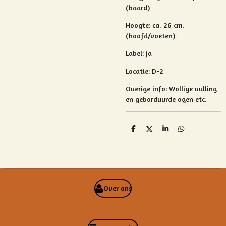
(baard)
Hoogte: ca. 26 cm.
(hoofd/voeten)
Label: ja
Locatie: D-2
Overige info: Wollige vulling
en geborduurde ogen etc.
D
D
S
D
e
e
h
e
l
e
a
l
e
l
r
e
n
e
n
Over ons