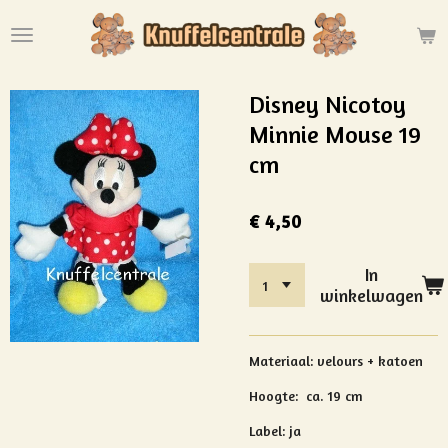
Ga
direct
naar
de
Disney Nicotoy
hoofdinhoud
Minnie Mouse 19
cm
€ 4,50
In
winkelwagen
Materiaal: velours + katoen
Hoogte:
ca. 19 cm
Label: ja