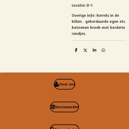
Locatie: D-1
Overige info:
Korrels in de
billen . geborduurde ogen etc.
katoenen broek met borderie
randjes.
D
D
S
D
e
e
h
e
l
e
a
l
e
l
r
e
n
e
n
Over ons
Voorwaarden