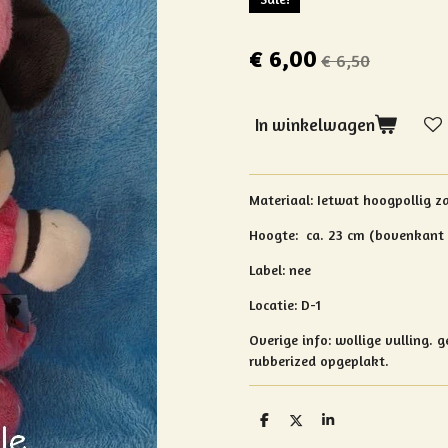
€ 6,00
€ 6,50
In winkelwagen
Materiaal: Ietwat h
oogpollig z
Hoogte:
ca. 23 cm (bovenkant s
Label: nee
Locatie: D-1
Overige info:
wollige vulling.
g
rubberized opgeplakt.
D
D
S
e
e
h