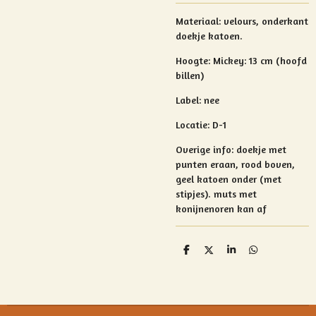
Materiaal: velours, onderkant
doekje katoen.
Hoogte:
Mickey: 13 cm (hoofd
billen)
Label: nee
Locatie: D-1
Overige info:
doekje met
punten eraan, rood boven,
geel katoen onder (met
stipjes).
muts met
konijnenoren kan af
D
D
S
D
e
e
h
e
l
e
a
l
e
l
r
e
n
e
n