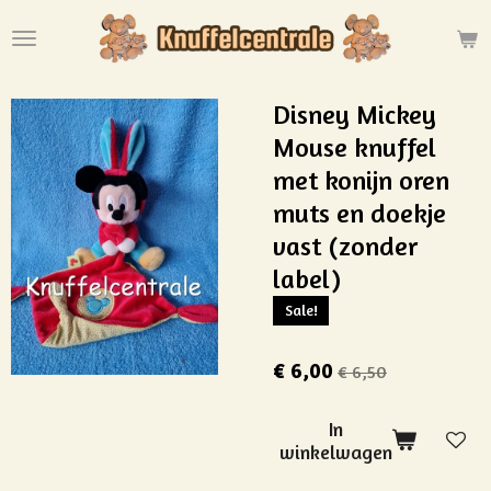
Ga
direct
naar
de
Disney Mickey
hoofdinhoud
Mouse knuffel
met konijn oren
muts en doekje
vast (zonder
label)
Sale!
€ 6,00
€ 6,50
In
winkelwagen