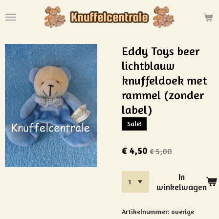
Ga
direct
naar
de
Eddy Toys beer
hoofdinhoud
lichtblauw
knuffeldoek met
rammel (zonder
label)
Sale!
€ 4,50
€ 5,00
In
winkelwagen
Artikelnummer:
overige