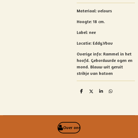
Materiaal: velours
Hoogte: 18 cm.
Label: nee
Locatie: Eddy.Vbov
Overige info: Rammel
in het
hoofd.
Geborduurde ogen en
mond. Blauw wit geruit
strikje van katoen
D
D
S
D
e
e
h
e
l
e
a
l
e
l
r
e
n
e
n
Over ons