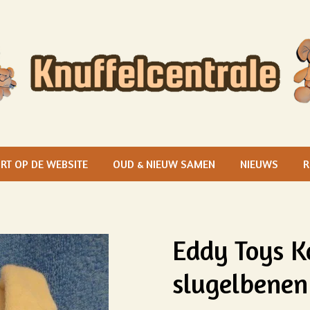
RT OP DE WEBSITE
OUD & NIEUW SAMEN
NIEUWS
R
Eddy Toys Ko
slugelbenen