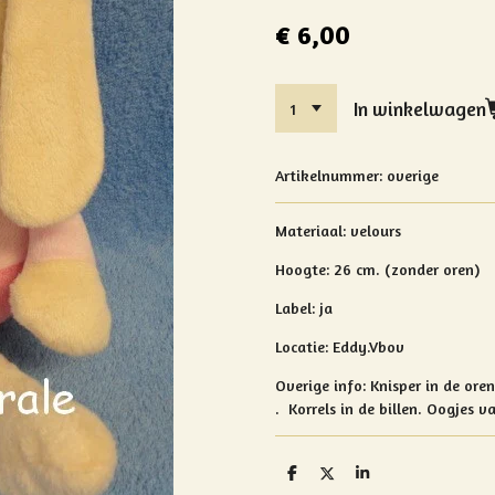
€ 6,00
In winkelwagen
Artikelnummer:
overige
Materiaal: velours
Hoogte:
26 cm. (zonder oren)
Label: ja
Locatie: Eddy.Vbov
Overige info:
Knisper in de ore
.
Korrels in de billen. Oogjes va
D
D
S
e
e
h