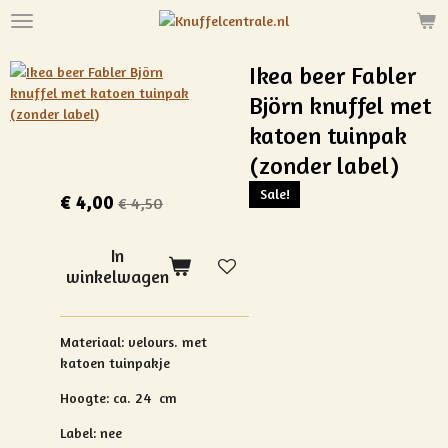
Ga
direct
naar
Ikea beer Fabler
de
Björn knuffel met
hoofdinhoud
katoen tuinpak
(zonder label)
Sale!
€ 4,00
€ 4,50
In
winkelwagen
Materiaal:
velours. met
katoen tuinpakje
Hoogte: ca. 24 cm
Label: nee