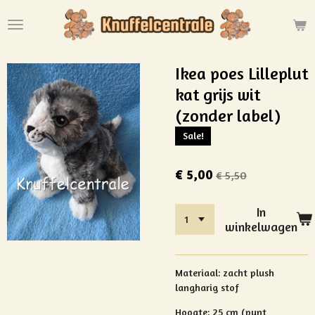
Ga
direct
naar
de
Ikea poes Lilleplut
hoofdinhoud
kat grijs wit
(zonder label)
Sale!
€ 5,00
€ 5,50
In
winkelwagen
Materiaal:
zacht plush
langharig stof
Hoogte:
25 cm (punt