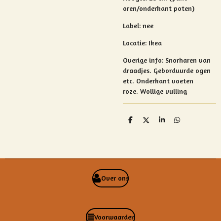
oren/onderkant poten)
Label: nee
Locatie: Ikea
Overige info:
Snorharen van
draadjes. Geborduurde ogen
etc. Onderkant voeten
roze.
Wollige vulling
D
D
S
D
e
e
h
e
l
e
a
l
e
l
r
e
n
e
n
Over ons
Voorwaarden