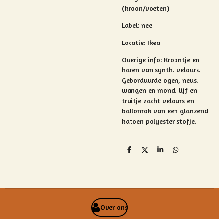
(kroon/voeten)
Label: nee
Locatie: Ikea
Overige info: Kroontje en
haren van synth. velours.
Geborduurde ogen, neus,
wangen en mond. lijf en
truitje zacht velours en
ballonrok van een glanzend
katoen polyester stofje.
D
D
S
D
e
e
h
e
l
e
a
l
e
l
r
e
n
e
n
Over ons