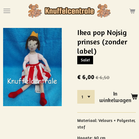
Ga
direct
naar
de
Ikea pop Nojsig
hoofdinhoud
prinses (zonder
label)
Sale!
€ 6,00
€ 6,50
In
winkelwagen
Materiaal: Velours +
Polyester,
stof
Hoogte: 40 cm