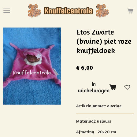
Ga
direct
naar
de
Etos Zwarte
hoofdinhoud
(bruine) piet roze
knuffeldoek
€ 6,00
In
winkelwagen
Artikelnummer:
overige
Materiaal: velours
Afmeting.: 20x20 cm