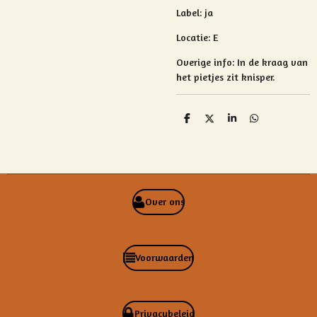
Label: ja
Locatie: E
Overige info:
In de kraag van
het pietjes zit knisper.
D
D
S
D
e
e
h
e
l
e
a
l
e
l
r
e
n
e
n
Over ons
Voorwaarden
Privacybeleid