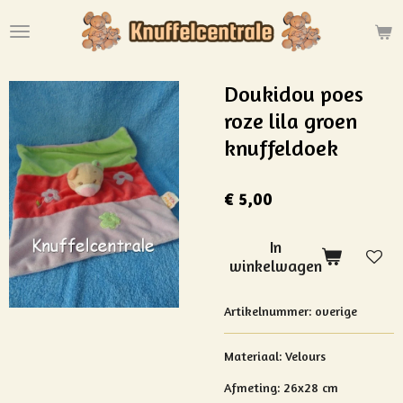
Ga
direct
naar
de
Doukidou poes
hoofdinhoud
roze lila groen
knuffeldoek
€ 5,00
In
winkelwagen
Artikelnummer:
overige
Materiaal: Velours
Afmeting: 26x28 cm