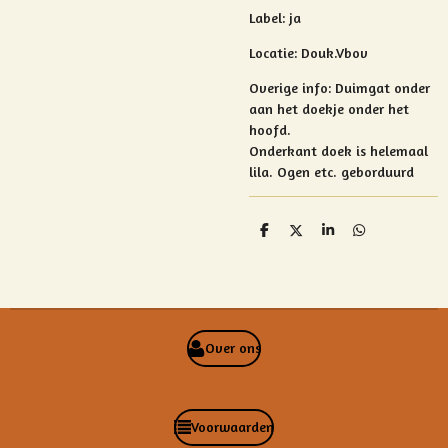
Label: ja
Locatie: Douk.Vbov
Overige info:
Duimgat onder
aan het doekje onder het
hoofd.
Onderkant doek is helemaal
lila.
Ogen etc. geborduurd
D
D
S
D
e
e
h
e
l
e
a
l
e
l
r
e
n
e
n
Over ons
Voorwaarden