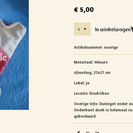
€ 5,00
In winkelwagen
Artikelnummer:
overige
Materiaal: Velours
Afmeting: 27x27 cm
Label: ja
Locatie: Douk.Vbov
Overige info:
Duimgat onder aa
Onderkant doek is helemaal ro
geborduurd