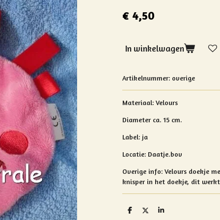
€ 4,50
In winkelwagen
Artikelnummer:
overige
Materiaal: Velours
Diameter ca. 15 cm.
Label: ja
Locatie: Daatje.bov
Overige info:
Velours doekje met
knisper in het doekje, dit werk
D
D
S
e
e
h