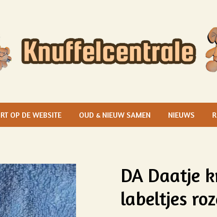
RT OP DE WEBSITE
OUD & NIEUW SAMEN
NIEUWS
R
DA Daatje k
labeltjes roz