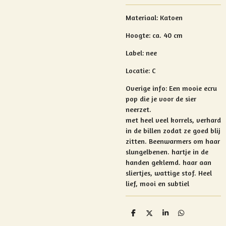
Materiaal: Katoen
Hoogte:
ca. 40 cm
Label: nee
Locatie: C
Overige info:
Een mooie ecru
pop die je voor de sier
neerzet.
met heel veel korrels, verhard
in de billen zodat ze goed blij
zitten.
Beenwarmers om haar
slungelbenen.
hartje in de
handen geklemd.
haar aan
sliertjes, wattige stof.
Heel
lief, mooi en subtiel
D
D
S
D
e
e
h
e