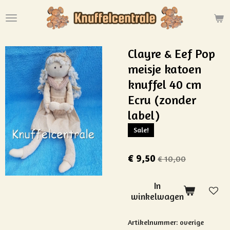
Ga
direct
naar
de
Clayre & Eef Pop
hoofdinhoud
meisje katoen
knuffel 40 cm
Ecru (zonder
label)
Sale!
€ 9,50
€ 10,00
In
winkelwagen
Artikelnummer:
overige