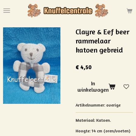
Ga
direct
naar
de
Clayre & Eef beer
hoofdinhoud
rammelaar
katoen gebreid
€ 4,50
In
winkelwagen
Artikelnummer:
overige
Materiaal: Katoen.
Hoogte: 14 cm (oren/voeten)