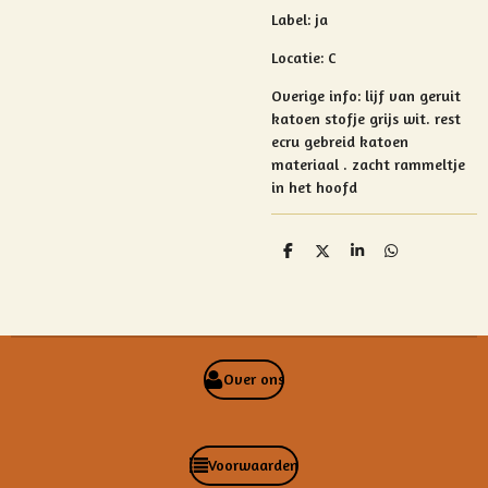
Label: ja
Locatie: C
Overige info:
lijf van geruit
katoen stofje grijs wit.
rest
ecru gebreid katoen
materiaal .
zacht rammeltje
in het hoofd
D
D
S
D
e
e
h
e
l
e
a
l
e
l
r
e
n
e
n
Over ons
Voorwaarden