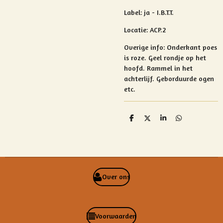
Label: ja - I.B.T.T.
Locatie: ACP.2
Overige info:
Onderkant poes
is roze. Geel rondje op het
hoofd. Rammel in het
achterlijf.
Geborduurde ogen
etc.
D
D
S
D
e
e
h
e
l
e
a
l
e
l
r
e
n
e
n
Over ons
Voorwaarden