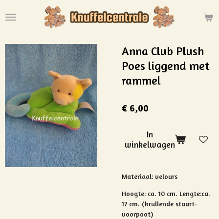
Ga
direct
naar
de
Anna Club Plush
hoofdinhoud
Poes liggend met
rammel
€ 6,00
In
winkelwagen
Materiaal:
velours
Hoogte: ca. 10 cm.
Lengte:ca.
17 cm. (krullende staart-
voorpoot)