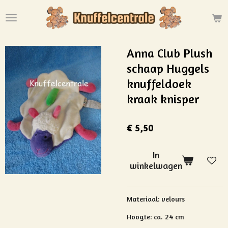
Ga
direct
naar
de
Anna Club Plush
hoofdinhoud
schaap Huggels
knuffeldoek
kraak knisper
€ 5,50
In
winkelwagen
Materiaal:
velours
Hoogte: ca. 24 cm