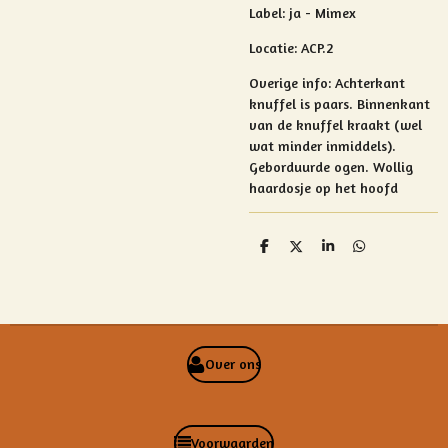
Label: ja - Mimex
Locatie: ACP.2
Overige info:
Achterkant
knuffel is paars.
Binnenkant
van de knuffel kraakt (wel
wat minder inmiddels).
Geborduurde ogen. Wollig
haardosje op het hoofd
D
D
S
D
e
e
h
e
l
e
a
l
e
l
r
e
n
e
n
Over ons
Voorwaarden