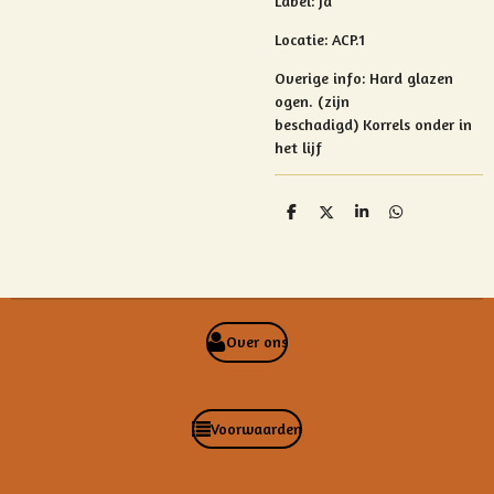
Label: ja
Locatie: ACP.1
Overige info:
Hard glazen
ogen. (zijn
beschadigd)
Korrels onder in
het lijf
D
D
S
D
e
e
h
e
l
e
a
l
e
l
r
e
n
e
n
Over ons
Voorwaarden