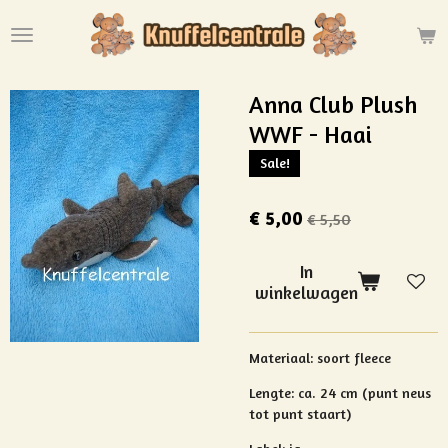
Ga
direct
naar
de
Anna Club Plush
hoofdinhoud
WWF - Haai
Sale!
€ 5,00
€ 5,50
In
winkelwagen
Materiaal:
soort fleece
Lengte: ca. 24 cm (punt neus
tot punt staart)