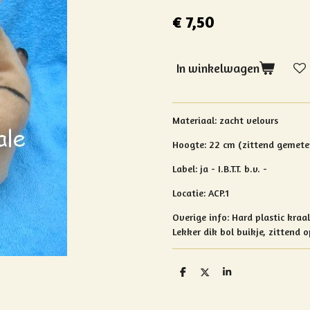
€ 7,50
In winkelwagen
Materiaal: zacht velours
Hoogte: 22 cm (zittend gemete
Label: ja - I.B.T.T. b.v. -
Locatie: ACP.1
Overige info:
Hard plastic kraa
Lekker dik bol buikje, zittend op
D
D
S
e
e
h
l
e
a
e
l
r