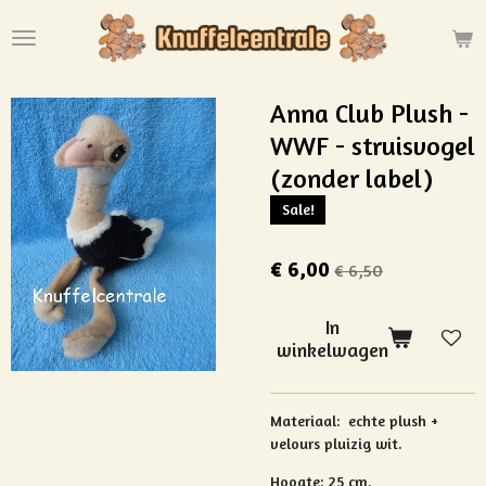
Ga
direct
naar
de
Anna Club Plush -
hoofdinhoud
WWF - struisvogel
(zonder label)
Sale!
€ 6,00
€ 6,50
In
winkelwagen
Materiaal: echte plush +
velours pluizig wit.
Hoogte: 25 cm.