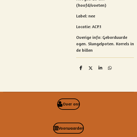
(hoofd/voeten)
Label: nee
Locatie: ACP.1
Overige info:
Geborduurde
ogen.
Slungelpoten.
Korrels in
de billen
D
D
S
D
e
e
h
e
l
e
a
l
e
l
r
e
n
e
n
Over ons
Voorwaarden