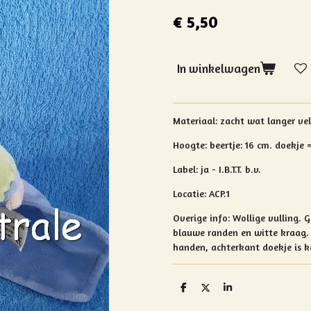
€ 5,50
In winkelwagen
Materiaal: zacht wat langer ve
Hoogte: beertje: 16 cm. doekje 
Label: ja - I.B.T.T. b.v.
Locatie: ACP.1
Overige info: Wollige vulling.
blauwe randen en witte kraag. 
handen, achterkant doekje is k
D
D
S
e
e
h
l
e
a