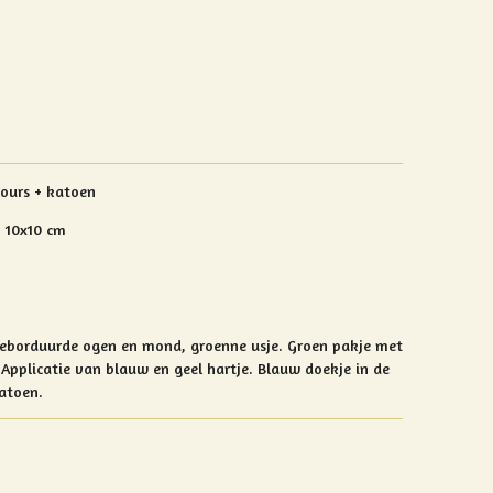
lours + katoen
= 10x10 cm
 Geborduurde ogen en mond, groenne usje. Groen pakje met
Applicatie van blauw en geel hartje. Blauw doekje in de
atoen.