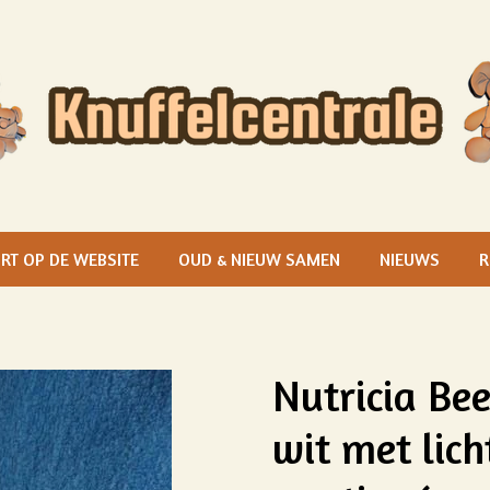
RT OP DE WEBSITE
OUD & NIEUW SAMEN
NIEUWS
R
Nutricia Bee
wit met lic