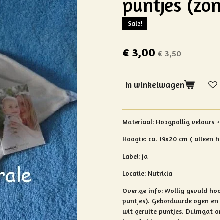
puntjes (zon
Sale!
€ 3,00
€ 3,50
In winkelwagen
Materiaal: Hoogpollig velours 
Hoogte: ca. 19x20 cm ( alleen h
Label: ja
Locatie: Nutricia
Overige info: Wollig gevuld ho
puntjes). Geborduurde ogen en
wit geruite puntjes. Duimgat o