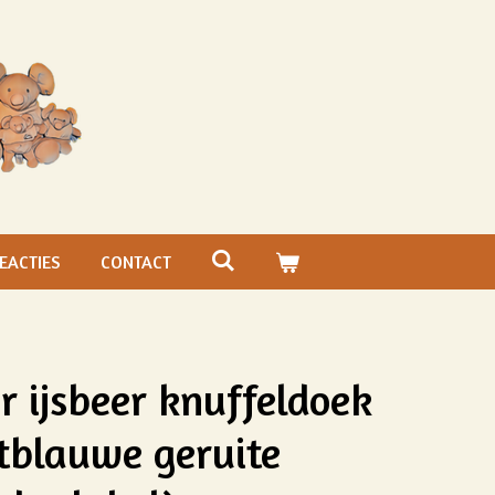
EACTIES
CONTACT
r ijsbeer knuffeldoek
htblauwe geruite