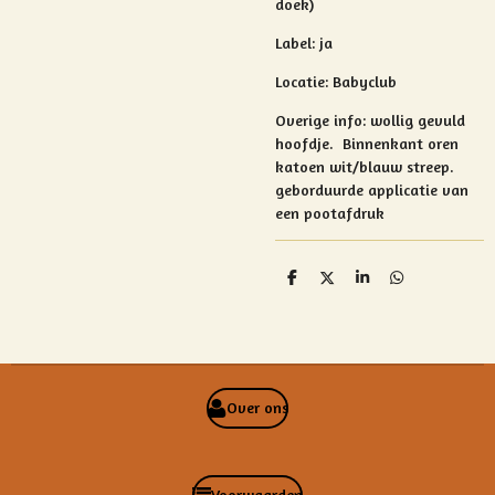
doek)
Label: ja
Locatie: Babyclub
Overige info:
wollig gevuld
hoofdje. Binnenkant oren
katoen wit/blauw streep.
geborduurde applicatie van
een pootafdruk
D
D
S
D
e
e
h
e
l
e
a
l
e
l
r
e
n
e
n
Over ons
Voorwaarden