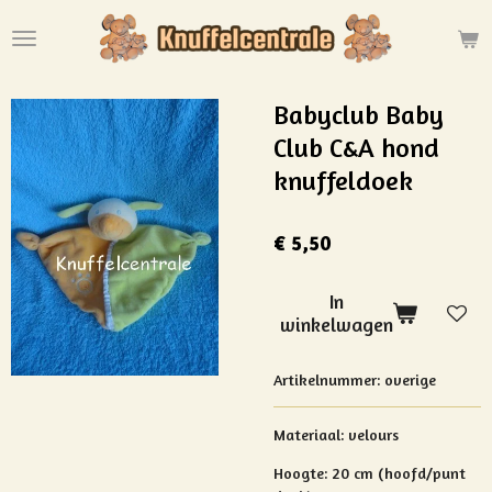
Ga
direct
naar
de
Babyclub Baby
hoofdinhoud
Club C&A hond
knuffeldoek
€ 5,50
In
winkelwagen
Artikelnummer:
overige
Materiaal:
velours
Hoogte: 20 cm (hoofd/punt