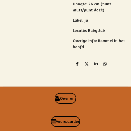
Hoogte: 26 cm (punt
muts/punt doek)
Label: ja
Locatie: Babyclub
Overige info: Rammel in het
hoofd
D
D
S
D
e
e
h
e
l
e
a
l
e
l
r
e
n
e
n
Over ons
Voorwaarden