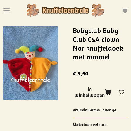
Ga
direct
naar
de
Babyclub Baby
hoofdinhoud
Club C&A clown
Nar knuffeldoek
met rammel
€ 5,50
In
winkelwagen
Artikelnummer:
overige
Materiaal:
velours