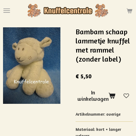
Ga
direct
naar
de
Bambam schaap
hoofdinhoud
lammetje knuffel
met rammel
(zonder label)
€ 5,50
In
winkelwagen
Artikelnummer:
overige
Materiaal: kort + langer
velours