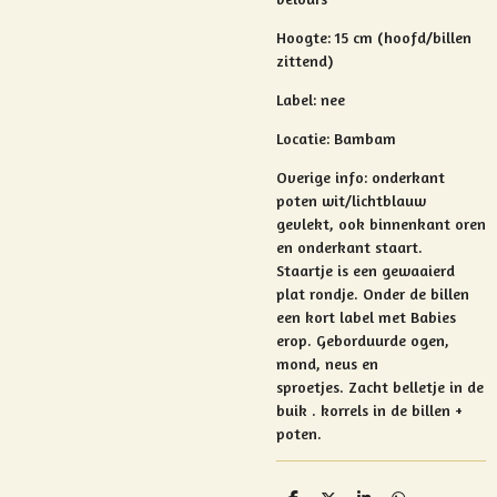
Hoogte: 15 cm (hoofd/billen
zittend)
Label: nee
Locatie: Bambam
Overige info:
onderkant
poten wit/lichtblauw
gevlekt, ook binnenkant oren
en onderkant staart.
Staartje is een gewaaierd
plat rondje. Onder de billen
een kort label met Babies
erop.
Geborduurde ogen,
mond, neus en
sproetjes.
Zacht belletje in de
buik .
korrels in de billen +
poten.