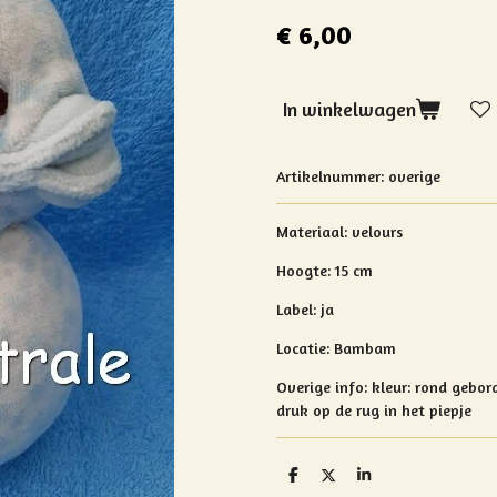
€ 6,00
In winkelwagen
Artikelnummer:
overige
Materiaal: velours
Hoogte: 15 cm
Label: ja
Locatie: Bambam
Overige info:
kleur: rond gebor
druk op de rug in het piepje
D
D
S
e
e
h