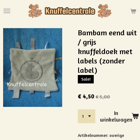
Ga
direct
naar
de
Bambam eend wit
hoofdinhoud
/ grijs
knuffeldoek met
labels (zonder
label)
Sale!
€ 4,50
€ 5,00
In
winkelwagen
Artikelnummer:
overige