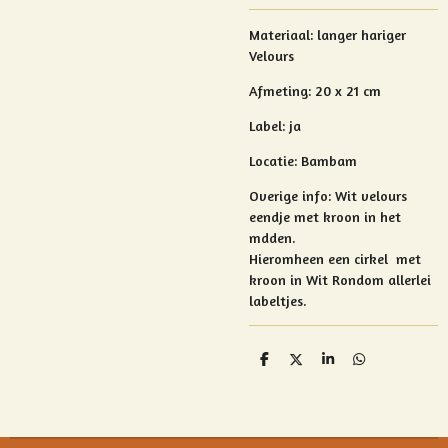
Materiaal: langer hariger
Velours
Afmeting: 20 x 21 cm
Label: ja
Locatie: Bambam
Overige info:
Wit velours
eendje met kroon in het
mdden.
Hieromheen een cirkel met
kroon in Wit Rondom allerlei
labeltjes.
D
D
S
D
e
e
h
e
l
e
a
l
e
l
r
e
n
e
n