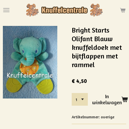
Ga
direct
naar
de
Bright Starts
hoofdinhoud
Olifant Blauw
knuffeldoek met
bijtflappen met
rammel
€ 4,50
In
winkelwagen
Artikelnummer:
overige