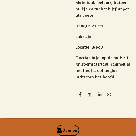
Materiaal:
velours, katoen
buikje en rubber bijtflappen
als voeten
Hoogte: 23 cm
Label: ja
Locatie: B/bov
Overige info:
op de buik zit
knispermateriaal.
rammel in
het hoofd, ophanglus
achterop het hoofd
D
D
S
D
e
e
h
e
l
e
a
l
e
l
r
e
n
e
n
Over ons