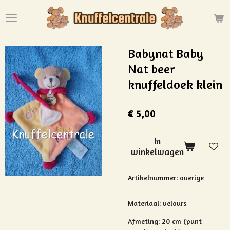
Ga
direct
naar
de
Babynat Baby
hoofdinhoud
Nat beer
knuffeldoek klein
€ 5,00
In
winkelwagen
Artikelnummer:
overige
Materiaal: velours
Afmeting: 20 cm (punt