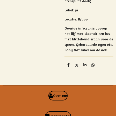
oren/punt doek)
Label: ja
Locatie: B/bov
Overige info:
zakje voorop
het lijf met daaruit een lus
met klitteband eraan voor de
speen. Geborduurde ogen etc.
Baby Nat label om de nek.
D
D
S
D
e
e
h
e
l
e
a
l
e
l
r
e
n
e
n
Over ons
Voorwaarden