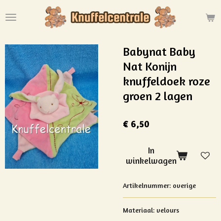
Ga
direct
naar
de
Babynat Baby
hoofdinhoud
Nat Konijn
knuffeldoek roze
groen 2 lagen
€ 6,50
In
winkelwagen
Artikelnummer:
overige
Materiaal: velours