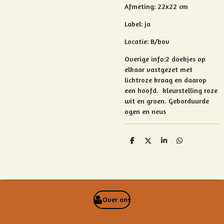
Afmeting: 22x22 cm
Label: ja
Locatie: B/bov
Overige info:
2 doekjes op
elkaar vastgezet met
lichtroze kraag en daarop
een hoofd.
kleurstelling roze
wit en groen. Geborduurde
ogen en neus
D
D
S
D
e
e
h
e
l
e
a
l
e
l
r
e
n
e
n
Over ons