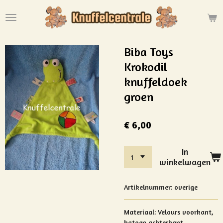
Ga
direct
naar
de
Biba Toys
hoofdinhoud
Krokodil
knuffeldoek
groen
€ 6,00
In
winkelwagen
Artikelnummer:
overige
Materiaal: Velours voorkant,
katoen achterkant