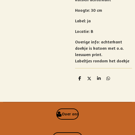
Hoogte: 30 cm
Label: ja
Locatie: B
Overige info:
achterkant
doekje is katoen met o.a.
leeuwen print.
Labeltjes rondom het doekje
D
D
S
D
e
e
h
e
l
e
a
l
e
l
r
e
n
e
n
Over ons