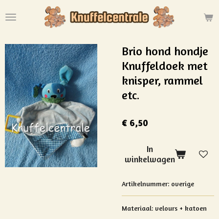
Ga
direct
naar
de
Brio hond hondje
hoofdinhoud
Knuffeldoek met
knisper, rammel
etc.
€ 6,50
In
winkelwagen
Artikelnummer:
overige
Materiaal:
velours + katoen