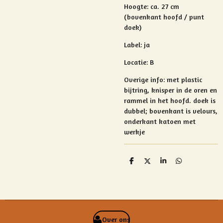
Hoogte: ca. 27 cm
(bovenkant hoofd / punt
doek)
Label: ja
Locatie: B
Overige info:
met plastic
bijtring, knisper in de oren en
rammel in het hoofd.
doek is
dubbel; bovenkant is velours,
onderkant katoen met
werkje
D
D
S
D
e
e
h
e
l
e
a
l
e
l
r
e
n
e
n
Over ons