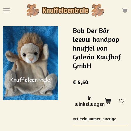
Ga
direct
naar
de
Bob Der Bär
hoofdinhoud
leeuw handpop
knuffel van
Galeria Kaufhof
GmbH
€ 5,50
In
winkelwagen
Artikelnummer:
overige