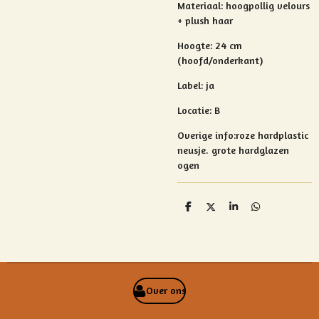
Materiaal: hoogpollig velours
+ plush haar
Hoogte: 24 cm
(hoofd/onderkant)
Label: ja
Locatie: B
Overige info:
roze hardplastic
neusje.
grote hardglazen
ogen
D
D
S
D
e
e
h
e
l
e
a
l
e
l
r
e
n
e
n
Over ons