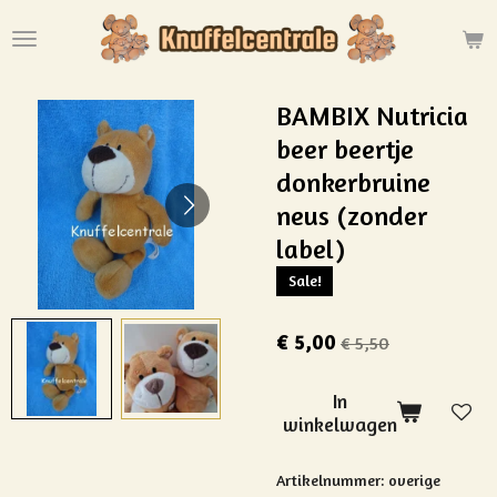
Ga
direct
naar
de
BAMBIX Nutricia
hoofdinhoud
beer beertje
donkerbruine
neus (zonder
label)
Sale!
€ 5,00
€ 5,50
In
winkelwagen
Artikelnummer:
overige