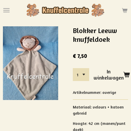
Ga
direct
naar
de
Blokker Leeuw
hoofdinhoud
knuffeldoek
€ 7,50
In
winkelwagen
Artikelnummer:
overige
Materiaal:
velours + katoen
gebreid
Hoogte: 42 cm (manen/punt
doek)