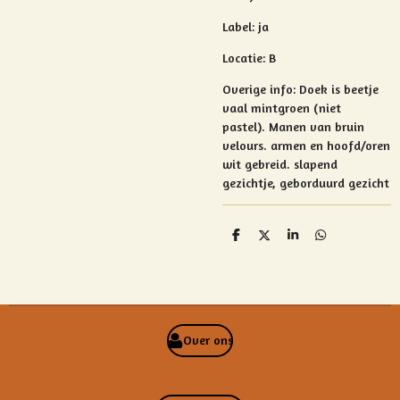
Label: ja
Locatie: B
Overige info:
Doek is beetje
vaal mintgroen (niet
pastel).
Manen van bruin
velours.
armen en hoofd/oren
wit gebreid.
slapend
gezichtje, geborduurd gezicht
D
D
S
D
e
e
h
e
l
e
a
l
e
l
r
e
n
e
n
Over ons