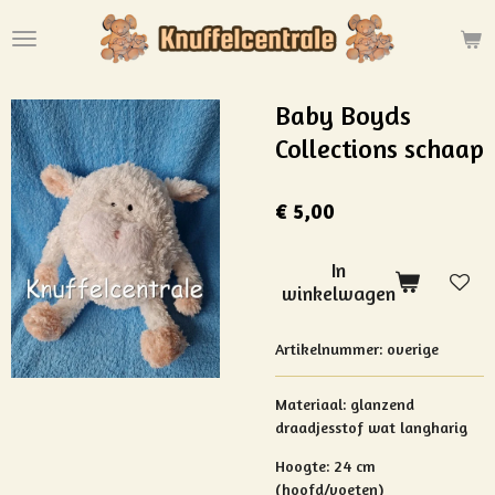
Ga
direct
naar
de
Baby Boyds
hoofdinhoud
Collections schaap
€ 5,00
In
winkelwagen
Artikelnummer:
overige
Materiaal:
glanzend
draadjesstof wat langharig
Hoogte: 24 cm
(hoofd/voeten)