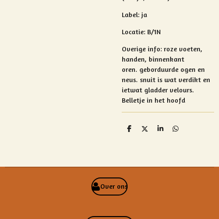
Label: ja
Locatie: B/1N
Overige info:
roze voeten,
handen, binnenkant
oren.
geborduurde ogen en
neus.
snuit is wat verdikt en
ietwat gladder velours.
B
elletje in het hoofd
D
D
S
D
e
e
h
e
l
e
a
l
e
l
r
e
n
e
n
Over ons