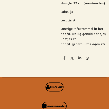
Hoogte: 32 cm (oren/voeten)
Label: ja
Locatie: A
Overige info:
rammel in het
hoofd.
wollig gevuld handjes,
voetjes en
hoofd.
geborduurde ogen etc.
D
D
S
D
e
e
h
e
l
e
a
l
e
l
r
e
n
e
n
Over ons
Voorwaarden