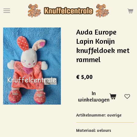
Ga
direct
naar
de
Avda Europe
hoofdinhoud
Lapin Konijn
knuffeldoek met
rammel
€ 5,00
In
winkelwagen
Artikelnummer:
overige
Materiaal: velours