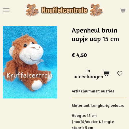
Ga
direct
naar
de
Apenheul bruin
hoofdinhoud
aapje aap 15 cm
€ 4,50
In
winkelwagen
Artikelnummer:
overige
Materiaal: Langharig velours
Hoogte: 15 cm
(hoofd/voeten). lengte
staart: 5 cm