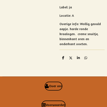
Label: ja
Locatie: A
Overige info:
Wollig gevuld
aapje.
harde ronde
kraalogen. creme snuitje,
binnenkant oren en
onderkant voeten.
D
D
S
D
e
e
h
e
l
e
a
l
e
l
r
e
n
e
n
Over ons
Voorwaarden