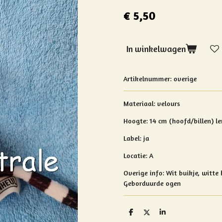
€ 5,50
In winkelwagen
Artikelnummer:
overige
Materiaal: velours
Hoogte: 14 cm (hoofd/billen) le
Label: ja
Locatie: A
Overige info:
Wit buikje, witte 
Geborduurde ogen
D
D
S
e
e
h