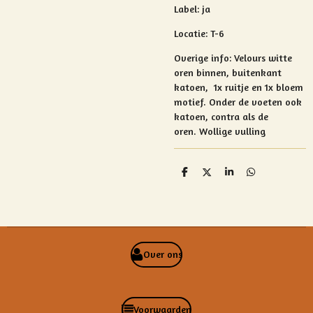
Label: ja
Locatie: T-6
Overige info:
Velours witte
oren binnen, buitenkant
katoen, 1x ruitje en 1x bloem
motief. Onder de voeten ook
katoen, contra als de
oren.
Wollige vulling
D
D
S
D
e
e
h
e
l
e
a
l
e
l
r
e
n
e
n
Over ons
Voorwaarden