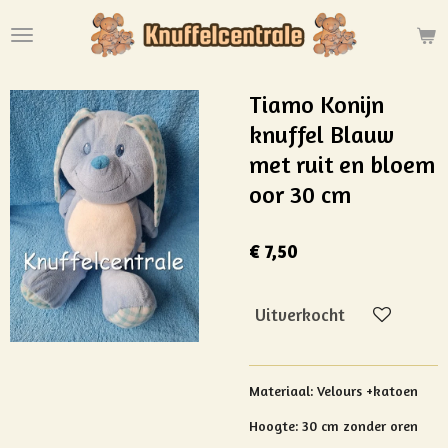
Ga
direct
naar
de
Tiamo Konijn
hoofdinhoud
knuffel Blauw
met ruit en bloem
oor 30 cm
€ 7,50
Uitverkocht
Materiaal: Velours +katoen
Hoogte: 30 cm zonder oren