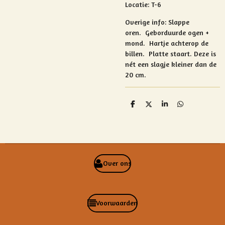
Locatie: T-6
Overige info:
Slappe
oren.
Geborduurde ogen +
mond.
Hartje achterop de
billen.
Platte staart. Deze is
nét een slagje kleiner dan de
20 cm.
D
D
S
D
e
e
h
e
l
e
a
l
e
l
r
e
n
e
n
Over ons
Voorwaarden