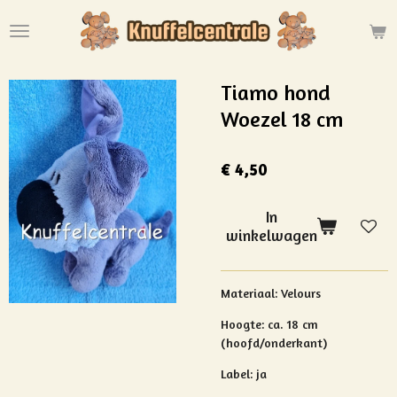
Ga
direct
naar
de
Tiamo hond
hoofdinhoud
Woezel 18 cm
€ 4,50
In
winkelwagen
Materiaal: Velours
Hoogte: ca. 18 cm
(hoofd/onderkant)
Label: ja