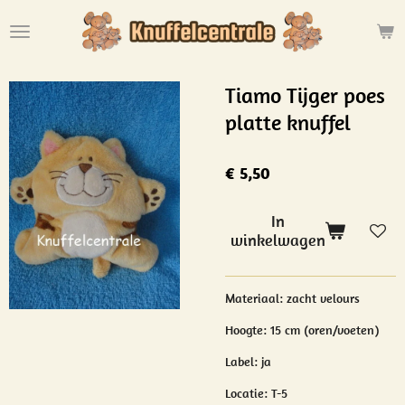
Ga
direct
naar
de
Tiamo Tijger poes
hoofdinhoud
platte knuffel
€ 5,50
In
winkelwagen
Materiaal: zacht velours
Hoogte: 15 cm (oren/voeten)
Label: ja
Locatie: T-5