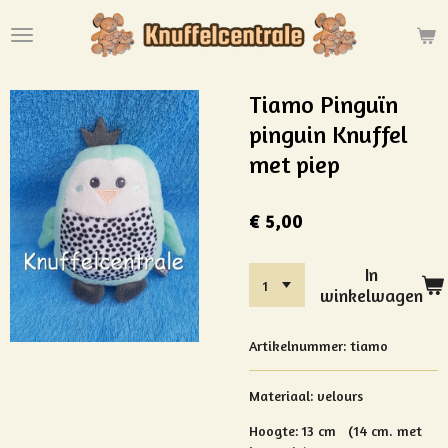
Ga
direct
naar
de
Tiamo Pinguïn
hoofdinhoud
pinguin Knuffel
met piep
€ 5,00
In
winkelwagen
Artikelnummer:
tiamo
Materiaal:
velours
Hoogte: 13 cm (14 cm. met