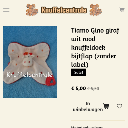
Ga
direct
naar
de
Tiamo Gino giraf
hoofdinhoud
wit rood
knuffeldoek
bijtflap (zonder
label)
Sale!
€ 5,00
€ 5,50
In
winkelwagen
Materiaal: velours