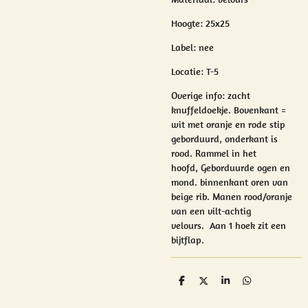
Hoogte: 25x25
Label: nee
Locatie: T-5
Overige info: z
acht
knuffeldoekje. Bovenkant =
wit met oranje en rode stip
geborduurd, onderkant is
rood.
Rammel in het
hoofd, Geborduurde ogen en
mond. binnenkant o
ren van
beige rib. Manen rood/oranje
van een vilt-achtig
velours.
Aan 1 hoek zit een
bijtflap.
D
D
S
D
e
e
h
e
l
e
a
l