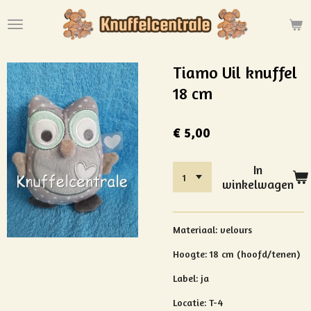
Ga
direct
naar
de
Tiamo Uil knuffel
hoofdinhoud
18 cm
€ 5,00
In
winkelwagen
Materiaal: velours
Hoogte: 18 cm (hoofd/tenen)
Label: ja
Locatie: T-4