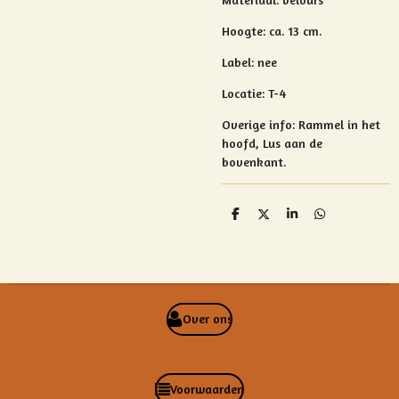
Hoogte:
ca. 13 cm.
Label: nee
Locatie: T-4
Overige info: Rammel in het
hoofd, Lus aan de
bovenkant.
D
D
S
D
e
e
h
e
l
e
a
l
e
l
r
e
n
e
n
Over ons
Voorwaarden