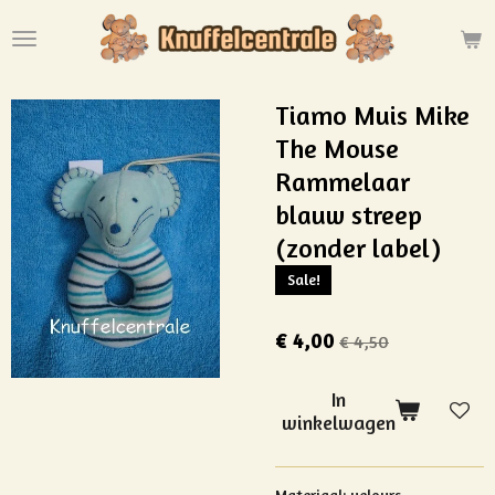
Ga
direct
naar
de
Tiamo Muis Mike
hoofdinhoud
The Mouse
Rammelaar
blauw streep
(zonder label)
Sale!
€ 4,00
€ 4,50
In
winkelwagen
Materiaal: velours