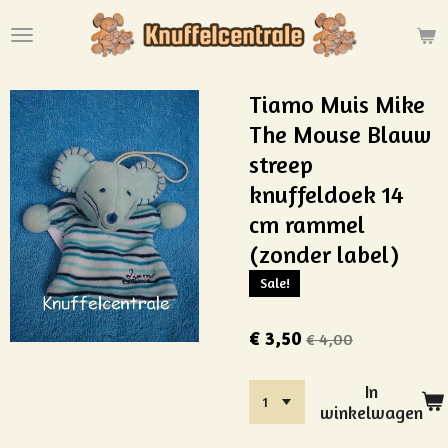
Ga
direct
naar
de
Tiamo Muis Mike
hoofdinhoud
The Mouse Blauw
streep
knuffeldoek 14
cm rammel
(zonder label)
Sale!
€ 3,50
€ 4,00
In
winkelwagen