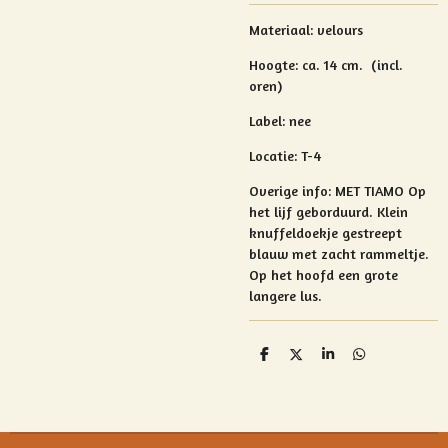
Materiaal: velours
Hoogte:
ca. 14 cm. (incl.
oren)
Label: nee
Locatie: T-4
Overige info: MET TIAMO Op
het lijf geborduurd. Klein
knuffeldoekje gestreept
blauw met zacht rammeltje.
Op het hoofd een grote
langere lus.
D
D
S
D
e
e
h
e
l
e
a
l
e
l
r
e
n
e
n